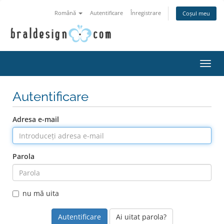
Română
Autentificare
Înregistrare
Coșul meu
Navi
Toggl
Autentificare
Adresa e-mail
Parola
nu mă uita
Ai uitat parola?