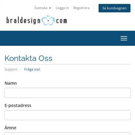
Svenska
Logga in
Registrera
Se kundvagnen
Växla
navig
Kontakta Oss
Support
Fråga oss!
Namn
E-postadress
Ämne