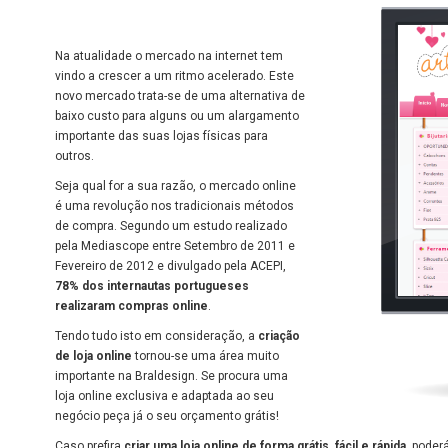
Na atualidade o mercado na internet tem
vindo a crescer a um ritmo acelerado. Este
novo mercado trata-se de uma alternativa de
baixo custo para alguns ou um alargamento
importante das suas lojas físicas para
outros.
Seja qual for a sua razão, o mercado online
é uma revolução nos tradicionais métodos
de compra. Segundo um estudo realizado
pela Mediascope entre Setembro de 2011 e
Fevereiro de 2012 e divulgado pela ACEPI,
78% dos internautas portugueses
realizaram compras online
.
Tendo tudo isto em consideração, a
criação
de loja online
tornou-se uma área muito
importante na Braldesign. Se procura uma
loja online exclusiva e adaptada ao seu
negócio peça já o seu orçamento grátis!
Caso prefira
criar uma loja online de forma grátis, fácil e rápida
, poder