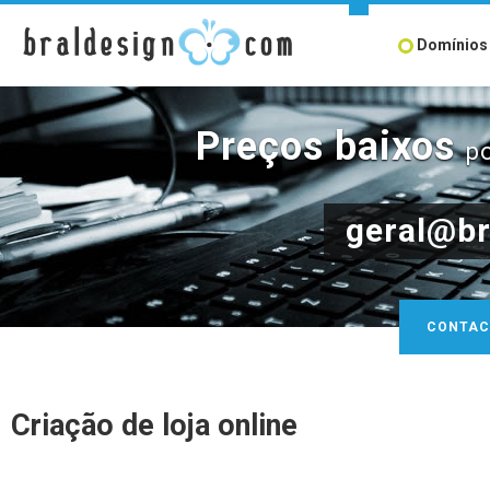
Domínios
Preços baixos
p
geral@br
CONTAC
Criação de loja online