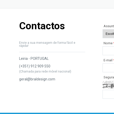
Contactos
Assun
Envie a sua mensagem de forma fácil e
Nome
rápida!
Leiria - PORTUGAL
E-mail
(+351) 912 909 550
(Chamada para rede móvel nacional)
Segura
geral@braldesign.com