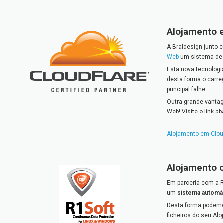
Alojamento 
A Braldesign junto 
Web
um sistema d
Esta nova tecnologia
desta forma o carre
principal falhe.
Outra grande vanta
Web! Visite o link a
Alojamento em Clo
Alojamento 
Em parceria com a 
um
sistema automát
Desta forma podemo
ficheiros do seu Al