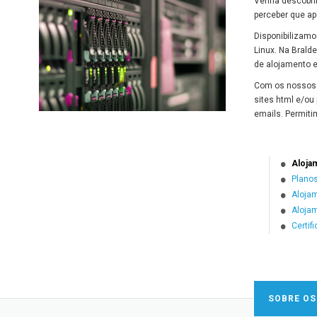
Venha descobri
perceber que ap
Disponibilizam
Linux. Na Brald
de alojamento
Com os nossos s
sites html e/ou 
emails. Permit
Aloja
Plano
Aloja
Aloja
Certif
SOBRE OS