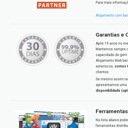
Para mais informaçõe
Alojamento com ba
Garantias e 
Após 19 anos no me
Mantemos sempre 
capacidade de gerir 
Alojamento Web bar
asteriscos,
somos t
clientes.
Se mesmo assim tem
apresentamos uma
disponibilidade (up
Ferramentas 
Na lista abaixo pode
ferramentas distrib