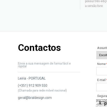
possui três edi
a versão livre.
Contactos
Assun
Envie a sua mensagem de forma fácil e
Nome
rápida!
Leiria - PORTUGAL
E-mail
(+351) 912 909 550
(Chamada para rede móvel nacional)
Segura
geral@braldesign.com